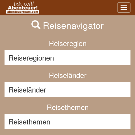
Previous
Nex
Toggl
navig
Reisenavigator
Reiseregion
Reiseländer
Reisethemen