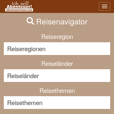
Previous
Nex
Toggl
navig
Reisenavigator
Reiseregion
Reiseländer
Reisethemen