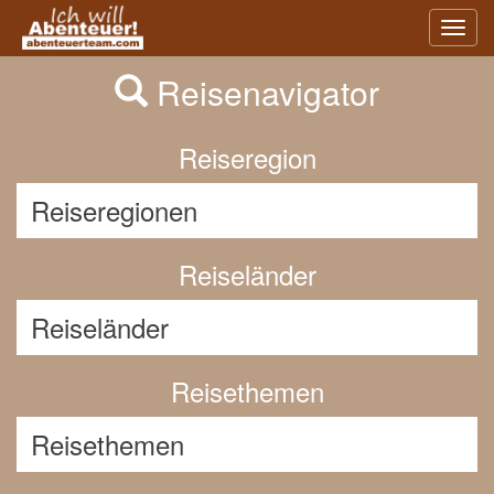
Previous
Nex
Toggl
navig
Reisenavigator
Reiseregion
Reiseländer
Reisethemen