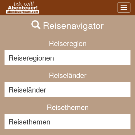
Previous
Nex
Toggl
navig
Reisenavigator
Reiseregion
Reiseländer
Reisethemen