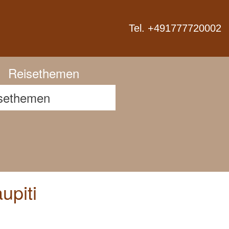
Next
Tel. +491777720002
Reisethemen
upiti