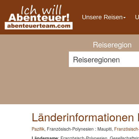
Previous
Unsere Reisen
U
Reiseregion
Länderinformationen 
Pazifik
, Französisch-Polynesien : Maupiti,
Französisch
Ländername
: Französisch-Polynesien, Gesellschaftsi