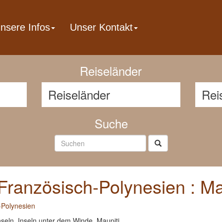
nsere Infos
Unser Kontakt
Reisenavigator
Reiseländer
Suche
Französisch-Polynesien : Ma
-Polynesien
nseln, Inseln unter dem Winde, Maupiti