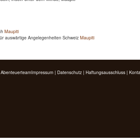
ich
Maupiti
für auswärtige Angelegenheiten Schweiz
Maupiti
 Abenteuerteam
Impressum
|
Datenschutz
|
Haftungsausschluss
|
Konta