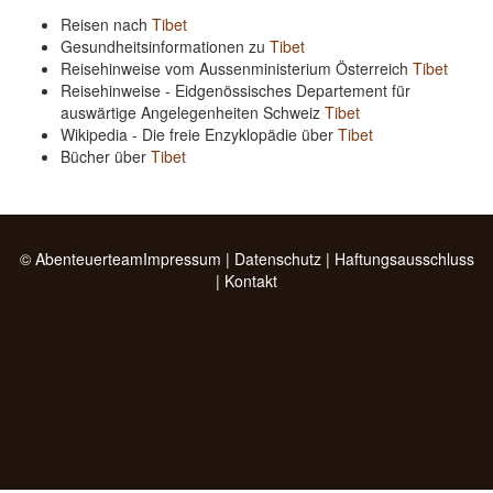
Reisen nach
Tibet
Gesundheitsinformationen zu
Tibet
Reisehinweise vom Aussenministerium Österreich
Tibet
Reisehinweise - Eidgenössisches Departement für
auswärtige Angelegenheiten Schweiz
Tibet
Wikipedia - Die freie Enzyklopädie über
Tibet
Bücher über
Tibet
© Abenteuerteam
Impressum
|
Datenschutz
|
Haftungsausschluss
|
Kontakt