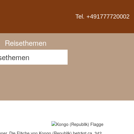
Next
Tel. +491777720002
Reisethemen
ner. Die Fläche von Kongo (Republik) beträgt ca. 342