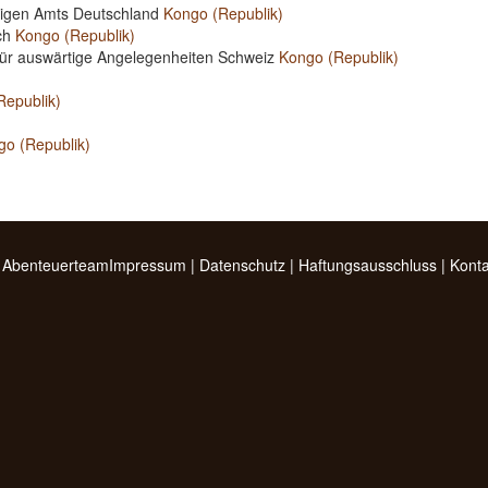
rtigen Amts Deutschland
Kongo (Republik)
ich
Kongo (Republik)
für auswärtige Angelegenheiten Schweiz
Kongo (Republik)
Republik)
go (Republik)
 Abenteuerteam
Impressum
|
Datenschutz
|
Haftungsausschluss
|
Konta