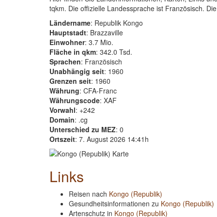
tqkm. Die offizielle Landessprache ist Französisch. Die
Ländername
: Republik Kongo
Hauptstadt
: Brazzaville
Einwohner
: 3.7 Mio.
Fläche in qkm
: 342.0 Tsd.
Sprachen
: Französisch
Unabhängig seit
: 1960
Grenzen seit
: 1960
Währung
: CFA-Franc
Währungscode
: XAF
Vorwahl
: +242
Domain
: .cg
Unterschied zu MEZ
: 0
Ortszeit
: 7. August 2026 14:41h
Links
Reisen nach
Kongo (Republik)
Gesundheitsinformationen zu
Kongo (Republik)
Artenschutz in
Kongo (Republik)