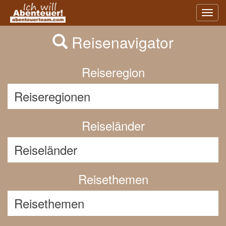
Previous
Nex
Toggl
navig
Reisenavigator
Reiseregion
Reiseländer
Reisethemen