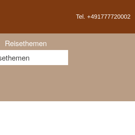
Next
Tel. +491777720002
Reisethemen