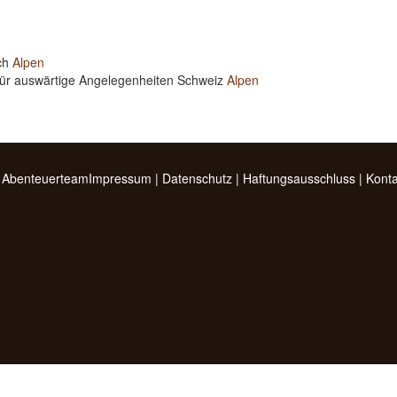
ich
Alpen
für auswärtige Angelegenheiten Schweiz
Alpen
 Abenteuerteam
Impressum
|
Datenschutz
|
Haftungsausschluss
|
Konta